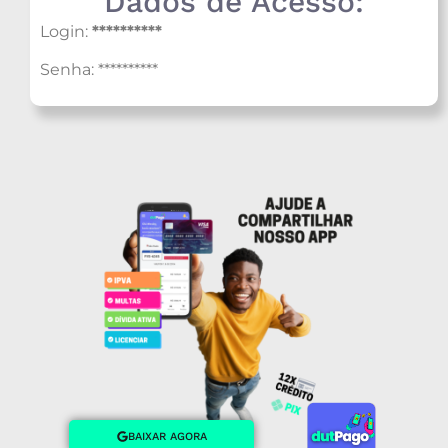
Dados de Acesso:
Login:
**********
Senha: **********
BAIXAR AGORA